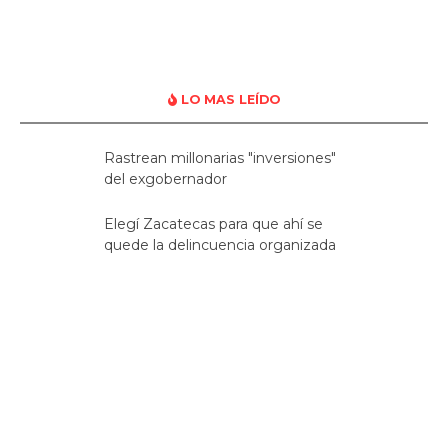
LO MAS LEÍDO
Rastrean millonarias "inversiones"
del exgobernador
Elegí Zacatecas para que ahí se
quede la delincuencia organizada
López Obrador pretende convertir
a 50 mil “ninis” en sicarios de la
“transformación de cuarta”
En la mira de Estados Unidos
Miguel Alonso y cómplices
Fideicomiso: Fraude y lavado de