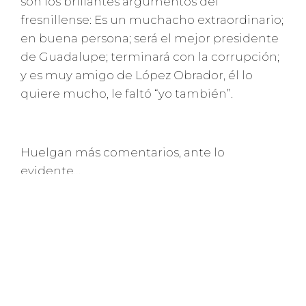
son los brillantes argumentos del
fresnillense: Es un muchacho extraordinario;
en buena persona; será el mejor presidente
de Guadalupe; terminará con la corrupción;
y es muy amigo de López Obrador, él lo
quiere mucho, le faltó “yo también”.
Huelgan más comentarios, ante lo
evidente…
LO MAS LEÍDO