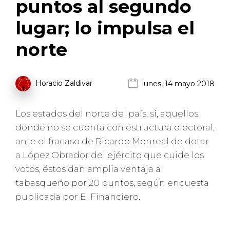
puntos al segundo
lugar; lo impulsa el
norte
Horacio Zaldivar
lunes, 14 mayo 2018
Los estados del norte del país, sí, aquellos
donde no se cuenta con estructura electoral,
ante el fracaso de Ricardo Monreal de dotar
a López Obrador del ejército que cuide los
votos, éstos dan amplia ventaja al
tabasqueño por 20 puntos, según encuesta
publicada por El Financiero.