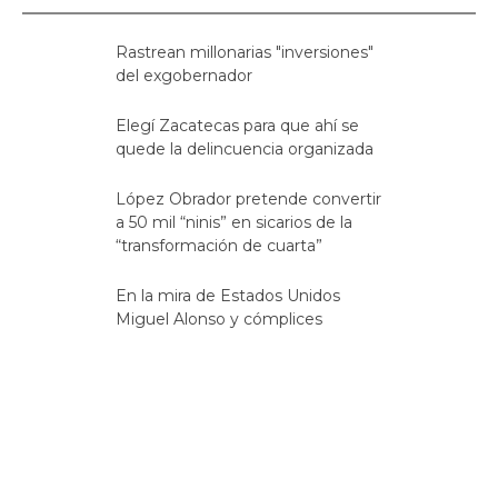
Rastrean millonarias "inversiones"
del exgobernador
Elegí Zacatecas para que ahí se
quede la delincuencia organizada
López Obrador pretende convertir
a 50 mil “ninis” en sicarios de la
“transformación de cuarta”
En la mira de Estados Unidos
Miguel Alonso y cómplices
Fideicomiso: Fraude y lavado de
dinero, aquí las evidencias