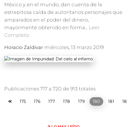
México y en el mundo, dan cuenta de la
estrepitosa caída de autoritarios personajes que
amparados en el poder del dinero,
mayormente obtenido en forma...
Leer
Completo
Horacio Zaldivar
miércoles, 13 marzo 2019
Publicaciones 717 a 720 de 913 totales
175
176
177
178
179
180
181
18
LO MAS LEÍDO