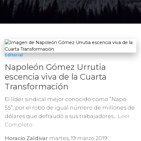
Editorial
Napoleón Gómez Urrutia
escencia viva de la Cuarta
Transformación
El líder sindical mejor conocido como “Napo
55”, por el robo de igual número de millones de
dólares que defraudó a sus trabajadores...
Leer
Completo
Horacio Zaldivar
martes, 19 marzo 2019