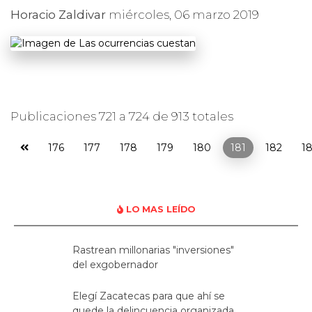
Horacio Zaldivar
miércoles, 06 marzo 2019
Publicaciones 721 a 724 de 913 totales
176
177
178
179
180
181
182
1
LO MAS LEÍDO
Rastrean millonarias "inversiones"
del exgobernador
Elegí Zacatecas para que ahí se
quede la delincuencia organizada